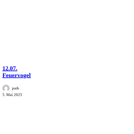
12.07.
Klostergarten
Feuervogel
Kyritz
Park
Studios
Company
PYRIT
FESTIVAL
12.07.
Feuervogel
park
5. Mai 2025