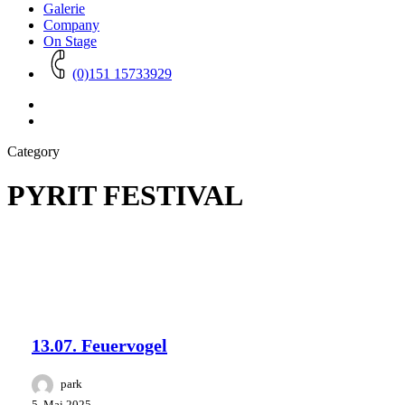
Galerie
Company
On Stage
(0)151 15733929
Category
PYRIT FESTIVAL
13.07.
Klostergarten Kyritz
Park Studios
Feuervogel
Company
PYRIT FESTIVAL
13.07. Feuervogel
park
5. Mai 2025