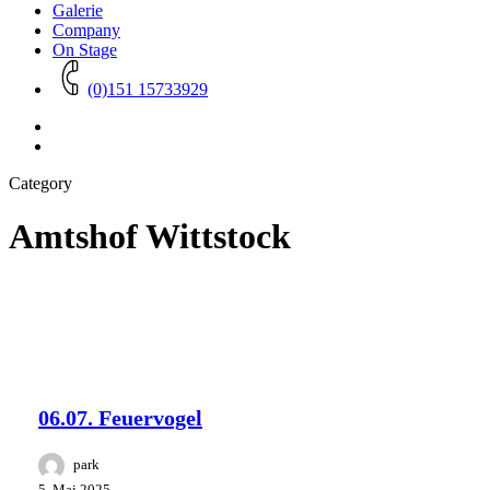
Galerie
Company
On Stage
(0)151 15733929
Category
Amtshof Wittstock
06.07.
Amtshof Wittstock
Park Studios
Feuervogel
Company
PYRIT FESTIVAL
06.07. Feuervogel
park
5. Mai 2025