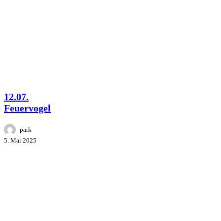
12.07.
Klostergarten
Feuervogel
Kyritz
Park
Studios
Company
PYRIT
FESTIVAL
12.07.
Feuervogel
park
5. Mai 2025