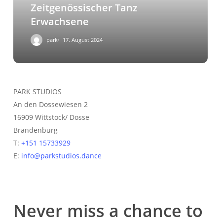
Zeitgenössischer Tanz
Erwachsene
park
17. August 2024
PARK STUDIOS
An den Dossewiesen 2
16909 Wittstock/ Dosse
Brandenburg
T:
+151 15733929
E:
info@parkstudios.dance
Never miss a chance to